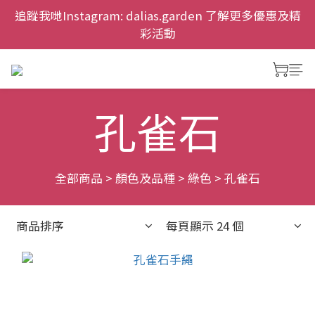
慶祝元朗新店開幕，網上首次購物九折兼免運費。
追蹤我哋Instagram: dalias.garden 了解更多優惠及精
彩活動
慶祝元朗新店開幕，網上首次購物九折兼免運費。
孔雀石
全部商品
>
顏色及品種
>
綠色
>
孔雀石
商品排序
每頁顯示 24 個