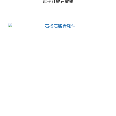
母子紅紋石龍龜