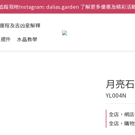
追蹤我哋Instagram: dalias.garden 了解更多優惠及精彩活
慶祝元朗新店開幕，網上首次購物九折兼免運費。
慶祝元朗新店開幕，網上首次購物九折兼免運費。
肖運程及吉凶星解釋
水擺件
水晶教學
月亮石
YL004N
全店，網店
全店，購物滿