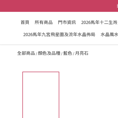
首頁
所有商品
門市資訊
2026馬年十二生
2026馬年九宮飛星圖及流年水晶佈局
水晶風
全部商品
顏色及品種
藍色
月亮石
/
/
/