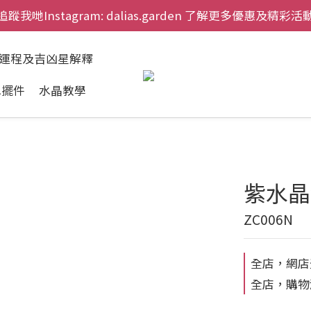
追蹤我哋Instagram: dalias.garden 了解更多優惠及精彩活
慶祝元朗新店開幕，網上首次購物九折兼免運費。
慶祝元朗新店開幕，網上首次購物九折兼免運費。
肖運程及吉凶星解釋
水擺件
水晶教學
紫水晶
ZC006N
全店，網店
全店，購物滿