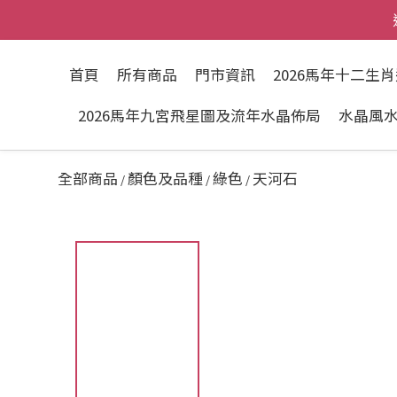
首頁
所有商品
門市資訊
2026馬年十二生
2026馬年九宮飛星圖及流年水晶佈局
水晶風
全部商品
顏色及品種
綠色
天河石
/
/
/