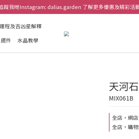
追蹤我哋Instagram: dalias.garden 了解更多優惠及精彩活
慶祝元朗新店開幕，網上首次購物九折兼免運費。
慶祝元朗新店開幕，網上首次購物九折兼免運費。
肖運程及吉凶星解釋
水擺件
水晶教學
天河石
MIX061B
全店，網店
全店，購物滿