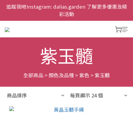
慶祝元朗新店開幕，網上首次購物九折兼免運費。
追蹤我哋Instagram: dalias.garden 了解更多優惠及精
彩活動
慶祝元朗新店開幕，網上首次購物九折兼免運費。
紫玉髓
全部商品
>
顏色及品種
>
紫色
>
紫玉髓
商品排序
每頁顯示 24 個