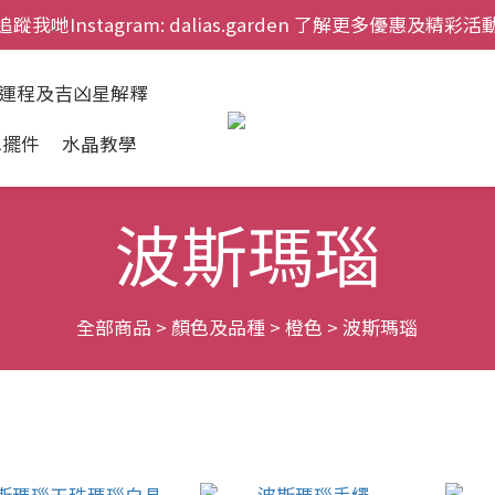
追蹤我哋Instagram: dalias.garden 了解更多優惠及精彩活
慶祝元朗新店開幕，網上首次購物九折兼免運費。
慶祝元朗新店開幕，網上首次購物九折兼免運費。
肖運程及吉凶星解釋
水擺件
水晶教學
波斯瑪瑙
全部商品
>
顏色及品種
>
橙色
>
波斯瑪瑙