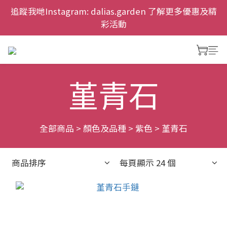
慶祝元朗新店開幕，網上首次購物九折兼免運費。
追蹤我哋Instagram: dalias.garden 了解更多優惠及精
彩活動
慶祝元朗新店開幕，網上首次購物九折兼免運費。
堇青石
全部商品
>
顏色及品種
>
紫色
>
堇青石
商品排序
每頁顯示 24 個