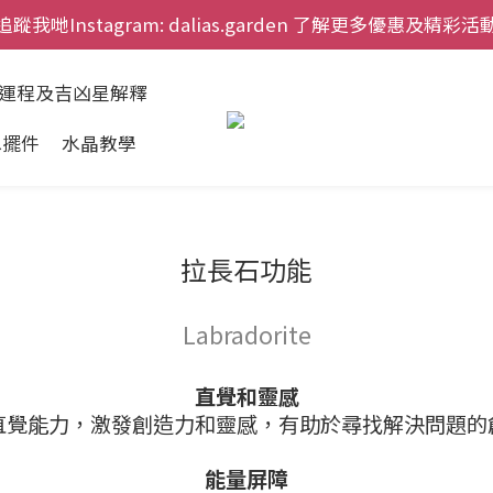
追蹤我哋Instagram: dalias.garden 了解更多優惠及精彩活
慶祝元朗新店開幕，網上首次購物九折兼免運費。
慶祝元朗新店開幕，網上首次購物九折兼免運費。
肖運程及吉凶星解釋
水擺件
水晶教學
拉長石功能
Labradorite
直覺和靈感
直覺能力，激發創造力和靈感，有助於尋找解決問題的
能量屏障