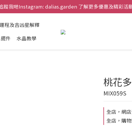
追蹤我哋Instagram: dalias.garden 了解更多優惠及精彩活
慶祝元朗新店開幕，網上首次購物九折兼免運費。
慶祝元朗新店開幕，網上首次購物九折兼免運費。
肖運程及吉凶星解釋
水擺件
水晶教學
桃花多
MIX059S
全店，網店
全店，購物滿