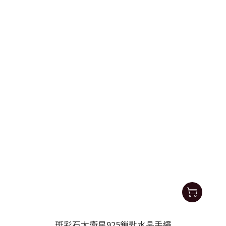
斑彩石大衛星925鎖匙水晶手繩